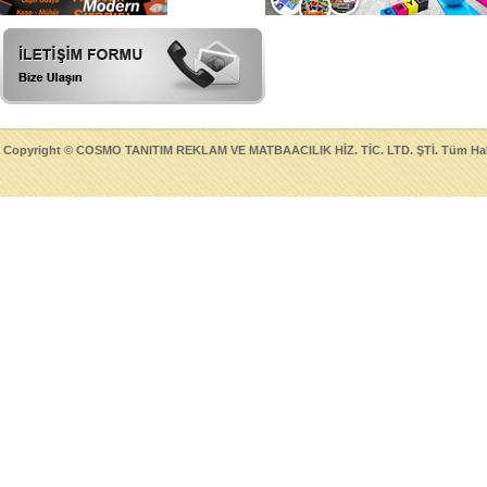
Copyright © COSMO TANITIM REKLAM VE MATBAACILIK HİZ. TİC. LTD. ŞTİ. Tüm Hakla